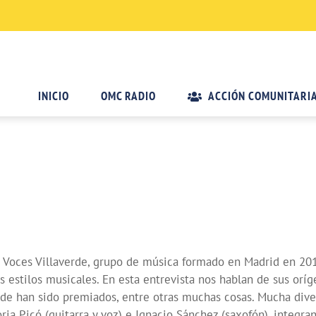
INICIO
OMC RADIO
ACCIÓN COMUNITARI
 Voces Villaverde, grupo de música formado en Madrid en 20
tros estilos musicales. En esta entrevista nos hablan de sus orí
nde han sido premiados, entre otras muchas cosas. Mucha dive
ja Picó (guitarra y voz) e Ignacio Sánchez (saxofón), integr