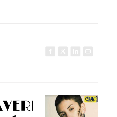
Facebook
X
LinkedIn
Correo
electrónico
Pamela
Más Voces
Palenciano en
Villaverde, un