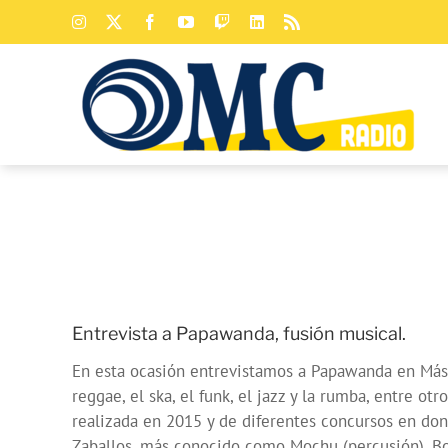
Saltar
Instagram
X
Facebook
YouTube
Twitch
LinkedIn
Rss
al
contenido
Entrevista a Papawanda, fusión musical.
En esta ocasión entrevistamos a Papawanda en Más
reggae, el ska, el funk, el jazz y la rumba, entre o
realizada en 2015 y de diferentes concursos en do
Zaballos, más conocido como Mochu (percusión), Bor