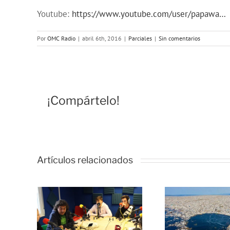
Youtube:
https://www.youtube.com/user/papawa…
Por
OMC Radio
|
abril 6th, 2016
|
Parciales
|
Sin comentarios
¡Compártelo!
Artículos relacionados
C
ces
No te
grat
e, un