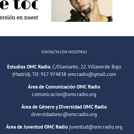
os estudios de
espacio para
OMC Radio
jóvenes
violenciamachista
reporteros
CONTACTA CON NOSOTRAS
Estudios OMC Radio.
C/Diamante, 22. Villaverde Bajo
(Madrid). Tlf:
917 974838
omcradio@gmail.com
Área de Comunicación OMC Radio
comunicacion@omcradio.org
Área de Género y Diversidad OMC Radio
diversidadomc@omcradio.org
Área de Juventud OMC Radio
juventud@omcradio.org