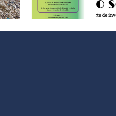
io de la
movimiento
l
mpaña
vecinal contra
imavera
los recortes
#
en 2018”