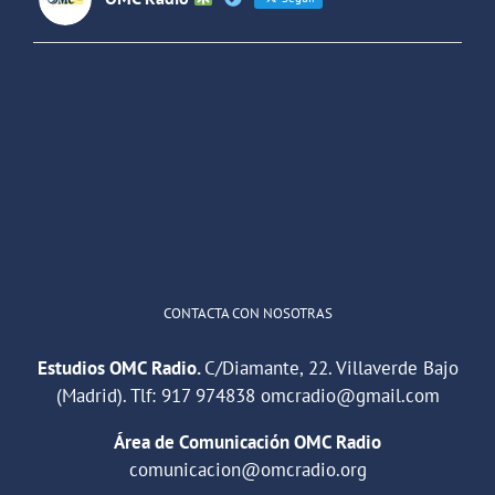
OMC Radio
@omc_radio
·
26 Feb
He publicado un episodio en
@ivoox
:
"Cuña de radio del IES Villaverde
#podcast
1
2
Twitter
Cargar más
CONTACTA CON NOSOTRAS
Estudios OMC Radio.
C/Diamante, 22. Villaverde Bajo
(Madrid). Tlf:
917 974838
omcradio@gmail.com
Área de Comunicación OMC Radio
comunicacion@omcradio.org