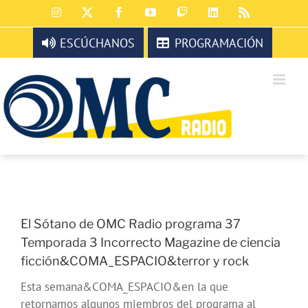
Saltar
Instagram
X
Facebook
YouTube
Twitch
LinkedIn
Rss
al
contenido
ESCÚCHANOS
PROGRAMACIÓN
El Sótano de OMC Radio programa 37
Temporada 3 Incorrecto Magazine de ciencia
ficción&COMA_ESPACIO&terror y rock
Esta semana&COMA_ESPACIO&en la que
retornamos algunos miembros del programa al