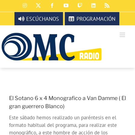
Saltar
Instagram
X
Facebook
YouTube
Twitch
LinkedIn
Rss
al
contenido
ESCÚCHANOS
PROGRAMACIÓN
El Sotano 6 x 4 Monografico a Van Damme ( El
gran guerrero Blanco)
Este sábado hemos realizado un paréntesis en el
formato habitual del programa, para realizar este
monográfico, a este hombre de acción de los