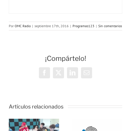
Por
OMC Radio
|
septiembre 17th, 2016
|
Programas123
|
Sin comentarios
¡Compártelo!
Facebook
X
LinkedIn
Correo
electrónico
OMC Radio
Artículos relacionados
lanza
l
Cosmopolita
Onda Salud:
un nuevo