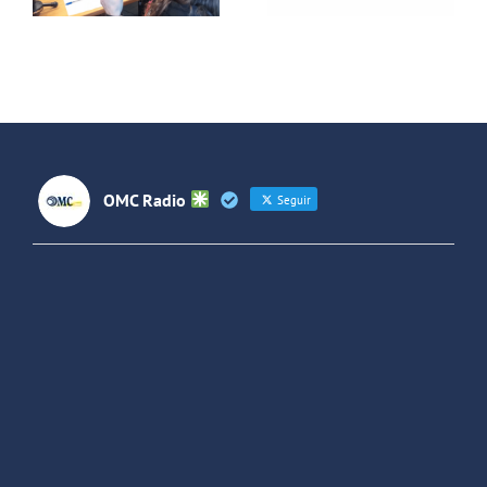
adolescente
sociales
entre
España y
Latinoaméri
OMC Radio
Seguir
OMC Radio
@omc_radio
·
26 Feb
He publicado un episodio en
@ivoox
:
"Cuña de radio del IES Villaverde
#podcast
1
2
Twitter
Cargar más