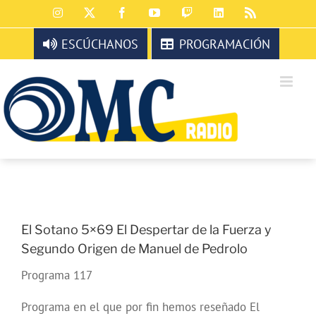
Saltar
Instagram
X
Facebook
YouTube
Twitch
LinkedIn
Rss
al
contenido
ESCÚCHANOS
PROGRAMACIÓN
El Sotano 5×69 El Despertar de la Fuerza y
Segundo Origen de Manuel de Pedrolo
Programa 117
Programa en el que por fin hemos reseñado El