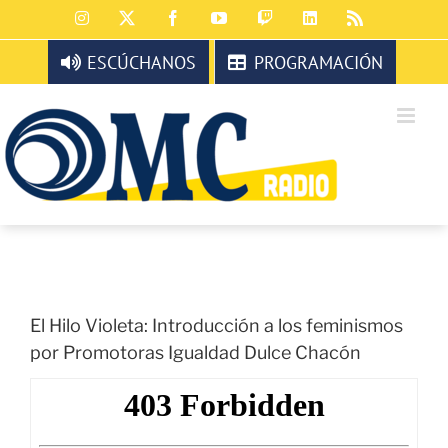
Saltar
Instagram
X
Facebook
YouTube
Twitch
LinkedIn
Rss
al
contenido
ESCÚCHANOS
PROGRAMACIÓN
El Hilo Violeta: Introducción a los feminismos
por Promotoras Igualdad Dulce Chacón