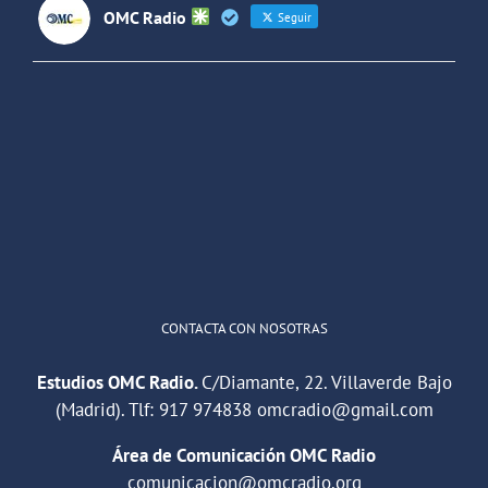
OMC Radio
Seguir
OMC Radio
@omc_radio
·
26 Feb
He publicado un episodio en
@ivoox
:
"Cuña de radio del IES Villaverde
#podcast
1
2
Twitter
Cargar más
CONTACTA CON NOSOTRAS
Estudios OMC Radio.
C/Diamante, 22. Villaverde Bajo
(Madrid). Tlf:
917 974838
omcradio@gmail.com
Área de Comunicación OMC Radio
comunicacion@omcradio.org