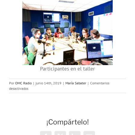
Participantes en el taller
Por
OMC Radio
|
junio 14th, 2019
|
María Sabater
|
Comentarios
en
desactivados
El
Hilo
Violeta:
Introducción
a
¡Compártelo!
los
feminismos
por