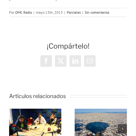
Por
OMC Radio
|
mayo 13th, 2013
|
Parciales
|
Sin comentarios
¡Compártelo!
Facebook
X
LinkedIn
Correo
electrónico
Artículos relacionados
s
Cursos
,
No te
gratuitos de
o
conviertas
radio de la