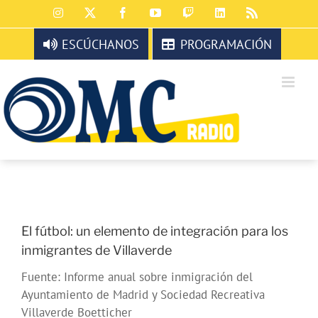
Saltar
Instagram
X
Facebook
YouTube
Twitch
LinkedIn
Rss
al
contenido
ESCÚCHANOS
PROGRAMACIÓN
El fútbol: un elemento de integración para los
inmigrantes de Villaverde
Fuente: Informe anual sobre inmigración del
Ayuntamiento de Madrid y Sociedad Recreativa
Villaverde Boetticher