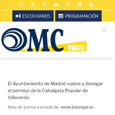
Saltar
Instagram
X
Facebook
YouTube
Twitch
LinkedIn
Rss
al
contenido
ESCÚCHANOS
PROGRAMACIÓN
El Ayuntamiento de Madrid vuelve a denegar
el permiso de la Cabalgata Popular de
Villaverde
Nota de prensa extraida de:
www.butarque.es