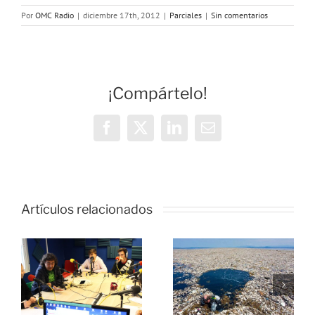
Por
OMC Radio
|
diciembre 17th, 2012
|
Parciales
|
Sin comentarios
¡Compártelo!
Facebook
X
LinkedIn
Correo
electrónico
Artículos relacionados
s
Cursos
,
No te
gratuitos de
o
conviertas
radio de la
en Plástico
campaña