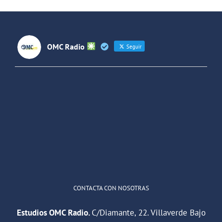
OMC Radio
Seguir
OMC Radio
@omc_radio
·
26 Feb
He publicado un episodio en
@ivoox
:
"Cuña de radio del IES Villaverde
#podcast
1
2
Twitter
Cargar más
CONTACTA CON NOSOTRAS
Estudios OMC Radio.
C/Diamante, 22. Villaverde Bajo