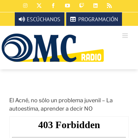
Saltar
Instagram
X
Facebook
YouTube
Twitch
LinkedIn
Rss
al
contenido
ESCÚCHANOS
PROGRAMACIÓN
El Acné, no sólo un problema juvenil – La
autoestima, aprender a decir NO