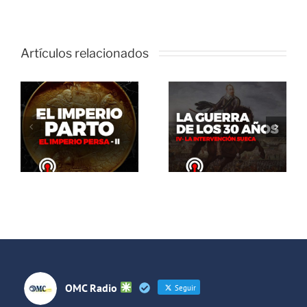
Artículos relacionados
El Abrazo
del Oso. La
El Abrazo
guerra de
del Oso.
los 30 años:
Dinosaurios
La
Live Stream
intervención
sueca
OMC Radio
Seguir