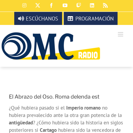
Saltar
Instagram
X
Facebook
YouTube
Twitch
LinkedIn
Rss
al
contenido
ESCÚCHANOS
PROGRAMACIÓN
El Abrazo del Oso. Roma delenda est
¿Qué hubiera pasado si el
Imperio romano
no
hubiera prevalecido ante la otra gran potencia de la
antigüedad
? ¿Cómo hubiera sido la historia en siglos
posteriores si
Cartago
hubiera sido la vencedora de