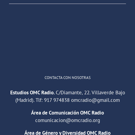
OMC Radio
@omc_radio
·
26 Feb
He publicado un episodio en
@ivoox
:
"Cuña de radio del IES Villaverde
#podcast
1
2
Twitter
Cargar más
CONTACTA CON NOSOTRAS
Estudios OMC Radio.
C/Diamante, 22. Villaverde Bajo
(Madrid). Tlf:
917 974838
omcradio@gmail.com
Área de Comunicación OMC Radio
comunicacion@omcradio.org
Área de Género y Diversidad OMC Radio