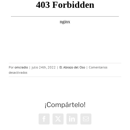
Por
omcradio
|
julio 24th, 2022
|
El Abrazo del Oso
|
Comentarios
en
desactivados
El
Abrazo
del
Oso.
Roma
¡Compártelo!
delenda
est
Facebook
X
LinkedIn
Correo
electrónico