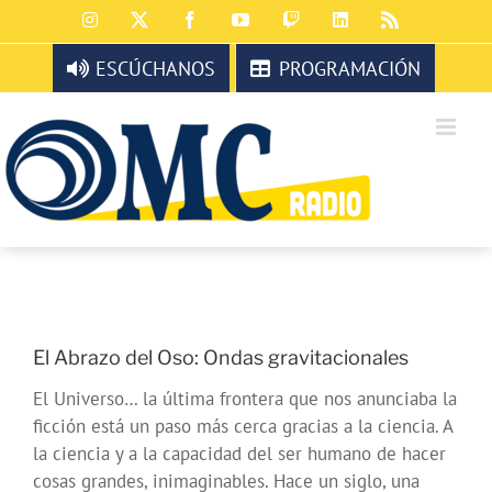
Saltar
Instagram
X
Facebook
YouTube
Twitch
LinkedIn
Rss
al
contenido
ESCÚCHANOS
PROGRAMACIÓN
El Abrazo del Oso: Ondas gravitacionales
El Universo… la última frontera que nos anunciaba la
ficción está un paso más cerca gracias a la ciencia. A
la ciencia y a la capacidad del ser humano de hacer
cosas grandes, inimaginables. Hace un siglo, una