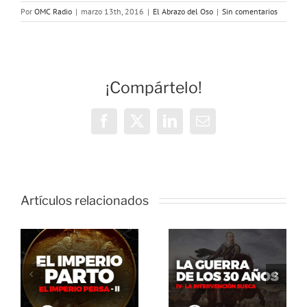
Por
OMC Radio
|
marzo 13th, 2016
|
El Abrazo del Oso
|
Sin comentarios
¡Compártelo!
Facebook
X
LinkedIn
Correo
electrónico
Artículos relacionados
El Abrazo
del Oso. La
El Abrazo
guerra de
del Oso.
los 30 años:
Dinosaurios
La