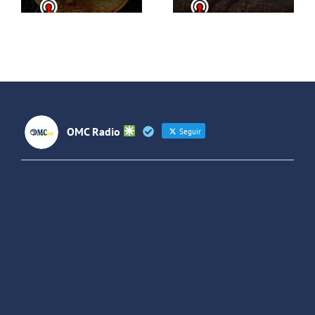
Live Stream
intervención
sueca
OMC Radio
Seguir
OMC Radio
@omc_radio
·
26 Feb
He publicado un episodio en
@ivoox
:
"Cuña de radio del IES Villaverde
#podcast
1
2
Twitter
Cargar más