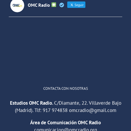
OMC Radio
Seguir
OMC Radio
@omc_radio
·
26 Feb
He publicado un episodio en
@ivoox
:
"Cuña de radio del IES Villaverde
#podcast
1
2
Twitter
Cargar más
CONTACTA CON NOSOTRAS
Estudios OMC Radio.
C/Diamante, 22. Villaverde Bajo
(Madrid). Tlf:
917 974838
omcradio@gmail.com
Área de Comunicación OMC Radio
comunicacion@omcradio.org