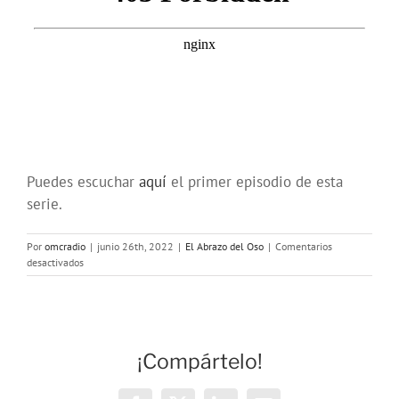
Puedes escuchar
aquí
el primer episodio de esta
serie.
Por
omcradio
|
junio 26th, 2022
|
El Abrazo del Oso
|
Comentarios
en
desactivados
El
Abrazo
del
Oso.
La
¡Compártelo!
guerra
en
Bohemia