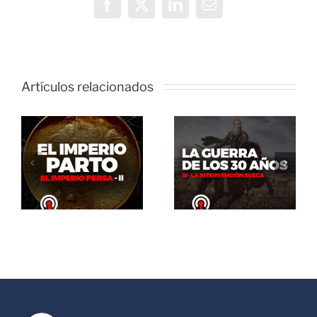
Facebook
X
LinkedIn
Correo
electrónico
Artículos relacionados
El Abrazo
del Oso. La
El Abrazo
guerra de
del Oso.
los 30 años:
Dinosaurios
La
Live Stream
intervención
sueca