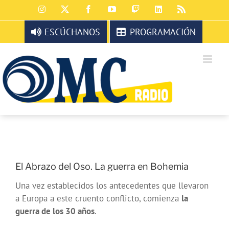
Saltar
Instagram
X
Facebook
YouTube
Twitch
LinkedIn
Rss
al
contenido
ESCÚCHANOS
PROGRAMACIÓN
El Abrazo del Oso. La guerra en Bohemia
Una vez establecidos los antecedentes que llevaron
a Europa a este cruento conflicto, comienza
la
guerra de los 30 años
.