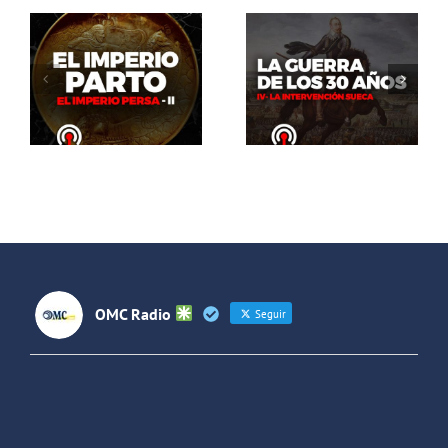
El Abrazo
del Oso. La
El Abrazo
guerra de
del Oso.
los 30 años:
Dinosaurios
La
Live Stream
intervención
sueca
OMC Radio
Seguir
OMC Radio
@omc_radio
·
26 Feb
He publicado un episodio en
@ivoox
:
"Cuña de radio del IES Villaverde
#podcast