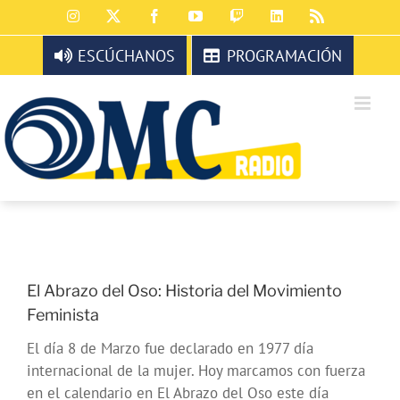
Saltar
Instagram
X
Facebook
YouTube
Twitch
LinkedIn
Rss
al
contenido
ESCÚCHANOS
PROGRAMACIÓN
El Abrazo del Oso: Historia del Movimiento
Feminista
El día 8 de Marzo fue declarado en 1977 día
internacional de la mujer. Hoy marcamos con fuerza
en el calendario en El Abrazo del Oso este día