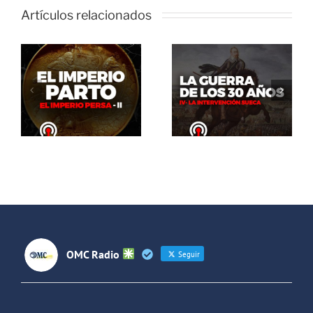
Artículos relacionados
El Abrazo
del Oso. La
El Abrazo
guerra de
del Oso.
los 30 años:
Dinosaurios
La
Live Stream
intervención
sueca
OMC Radio
Seguir
OMC Radio
@omc_radio
·
26 Feb