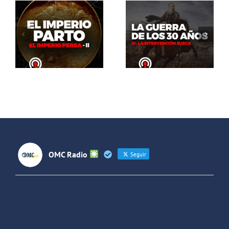
El Abrazo
del Oso. La
El Abrazo
guerra de
del Oso.
los 30 años:
Dinosaurios
La
Live Stream
intervención
sueca
OMC Radio
Seguir
OMC Radio
@omc_radio
·
26 Feb
He publicado un episodio en
@ivoox
:
"Cuña de radio del IES Villaverde
#podcast