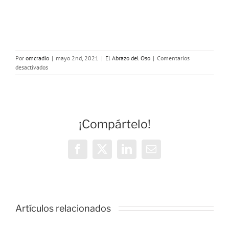
Por
omcradio
|
mayo 2nd, 2021
|
El Abrazo del Oso
|
Comentarios
en
desactivados
El
Abrazo
del
Oso:
Ajedrez.
¡Compártelo!
La
escuela
soviética
Facebook
X
LinkedIn
Correo
electrónico
Artículos relacionados