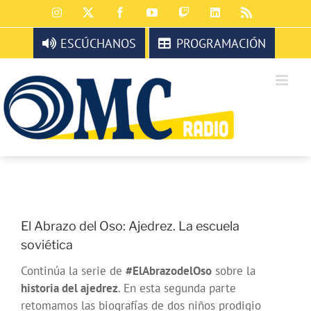
Saltar
Instagram
X
Facebook
YouTube
Twitch
LinkedIn
Rss
al
contenido
ESCÚCHANOS
PROGRAMACIÓN
El Abrazo del Oso: Ajedrez. La escuela
soviética
Continúa la serie de
#ElAbrazodelOso
sobre la
historia del ajedrez
. En esta segunda parte
retomamos las biografías de dos niños prodigio