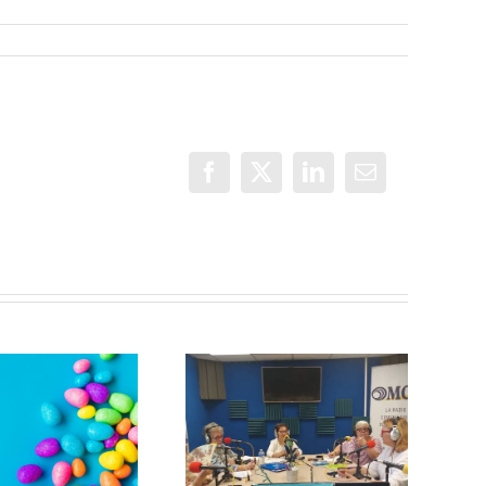
Facebook
X
LinkedIn
Correo
electrónico
Con Mayor Voz
conversa con
la Asociación
de Mujeres
Ábrete camino
Progresistas
18-11-2022