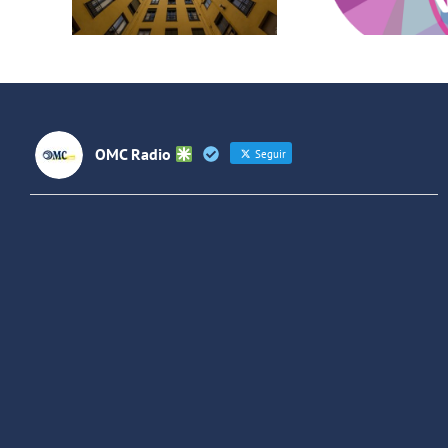
2022
con 
m
OMC Radio
Seguir
OMC Radio
@omc_radio
·
26 Feb
He publicado un episodio en
@ivoox
:
"Cuña de radio del IES Villaverde
#podcast
1
2
Twitter
Cargar más