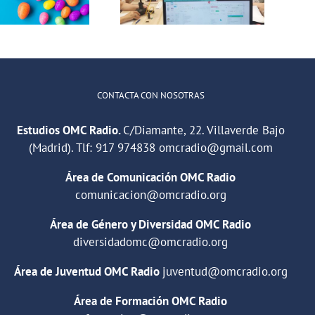
de Alcalá de
Henares
«Francisca
Pedraza»
CONTACTA CON NOSOTRAS
Estudios OMC Radio.
C/Diamante, 22. Villaverde Bajo
(Madrid). Tlf:
917 974838
omcradio@gmail.com
Área de Comunicación OMC Radio
comunicacion@omcradio.org
Área de Género y Diversidad OMC Radio
diversidadomc@omcradio.org
Área de Juventud OMC Radio
juventud@omcradio.org
Área de Formación OMC Radio