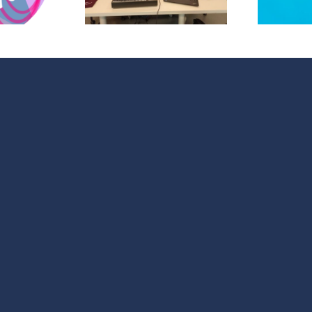
la salud
ental»