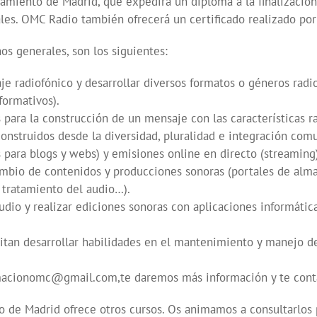
miento de Madrid, que expedirá un diploma a la finalización
les. OMC Radio también ofrecerá un certificado realizado po
os generales, son los siguientes:
aje radiofónico y desarrollar diversos formatos o géneros rad
nformativos).
ara la construcción de un mensaje con las características ra
onstruidos desde la diversidad, pluralidad e integración comu
 para blogs y webs) y emisiones online en directo (streaming
cambio de contenidos y producciones sonoras (portales de al
 tratamiento del audio…).
dio y realizar ediciones sonoras con aplicaciones informáticas
an desarrollar habilidades en el mantenimiento y manejo de l
ormacionomc@gmail.com,te daremos más información y te cont
de Madrid ofrece otros cursos. Os animamos a consultarlos