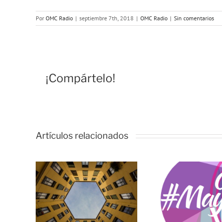
Por
OMC Radio
|
septiembre 7th, 2018
|
OMC Radio
|
Sin comentarios
¡Compártelo!
Artículos relacionados
F
Con Mayor Voz
«J
amino
– 7 noviembre
comp
022