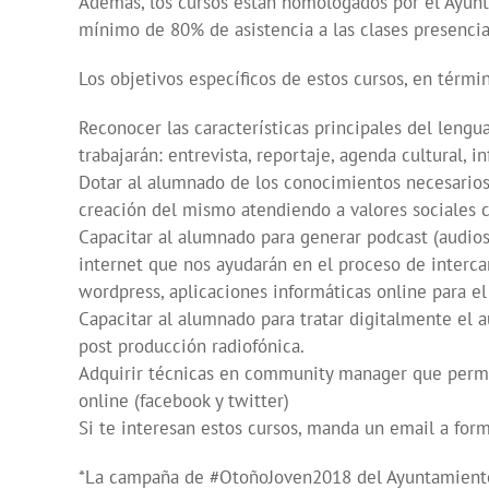
Además, los cursos están homologados por el Ayunta
mínimo de 80% de asistencia a las clases presencia
Los objetivos específicos de estos cursos, en términ
Reconocer las características principales del lengu
trabajarán: entrevista, reportaje, agenda cultural, i
Dotar al alumnado de los conocimientos necesarios p
creación del mismo atendiendo a valores sociales c
Capacitar al alumnado para generar podcast (audios
internet que nos ayudarán en el proceso de inter
wordpress, aplicaciones informáticas online para el
Capacitar al alumnado para tratar digitalmente el au
post producción radiofónica.
Adquirir técnicas en community manager que permit
online (facebook y twitter)
Si te interesan estos cursos, manda un email a f
*La campaña de #OtoñoJoven2018 del Ayuntamiento 