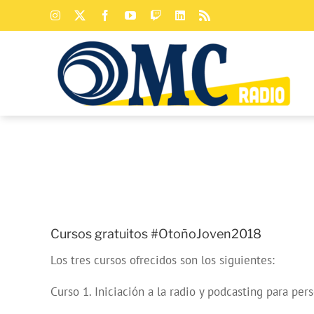
Saltar
Instagram
X
Facebook
YouTube
Twitch
LinkedIn
Rss
al
contenido
Cursos gratuitos #OtoñoJoven2018
Los tres cursos ofrecidos son los siguientes:
Curso 1. Iniciación a la radio y podcasting para pe