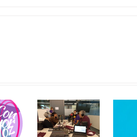
oro 22
uventud
Abrete Camino
rometida
20/10/2022