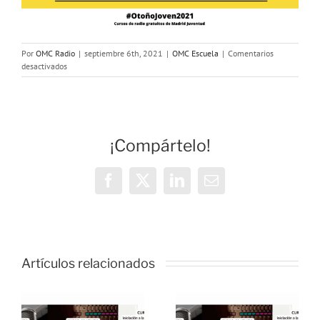
Por
OMC Radio
|
septiembre 6th, 2021
|
OMC Escuela
|
Comentarios
en
desactivados
Cursos
de
radio
#OtoñoJoven2021
del
¡Compártelo!
Ayuntamiento
de
Madrid
Facebook
X
LinkedIn
Correo
electrónico
Artículos relacionados