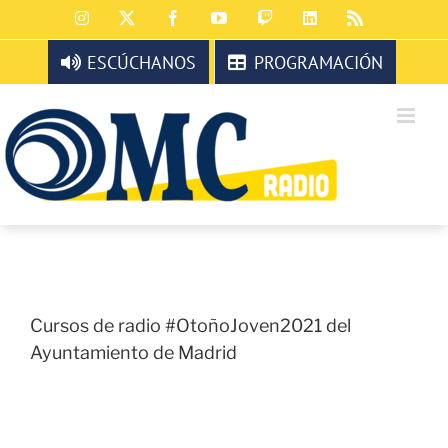
Saltar
Instagram
X
Facebook
YouTube
Twitch
LinkedIn
Rss
al
contenido
ESCÚCHANOS
PROGRAMACIÓN
Cursos de radio #OtoñoJoven2021 del
Ayuntamiento de Madrid