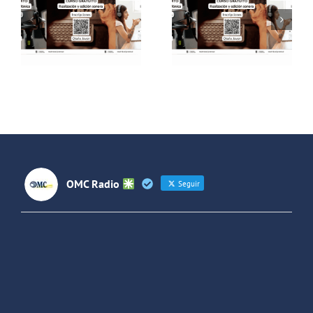
Campaña
Campaña
de cursos
de cursos
de Radio
de Radio
en2026
#VeranoJoven2026
#Primavera
OMC Radio
Seguir
OMC Radio
@omc_radio
·
26 Feb
He publicado un episodio en
@ivoox
:
"Cuña de radio del IES Villaverde
#podcast
1
2
Twitter