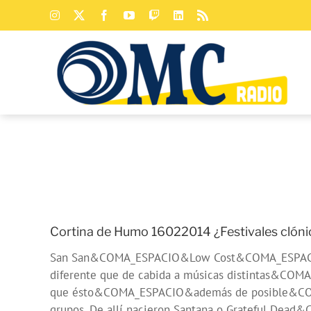
Saltar
Instagram
X
Facebook
YouTube
Twitch
LinkedIn
Rss
al
contenido
Cortina de Humo 16022014 ¿Festivales clón
San San&COMA_ESPACIO&Low Cost&COMA_ESPACIO&S
diferente que de cabida a músicas distintas&COMA
que ésto&COMA_ESPACIO&además de posible&COMA_E
grupos. De allí nacieron Santana o Grateful Dead