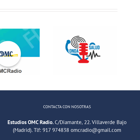
Jóvenes del
ONDA SALUD:
QuedaT hacen
Hablamos
radio hablando
sobre hábitos
de deportes,
saludables en
música y
la educación
relaciones
CONTACTA CON NOSOTRAS
Estudios OMC Radio.
C/Diamante, 22. Villaverde Bajo
(Madrid). Tlf:
917 974838
omcradio@gmail.com