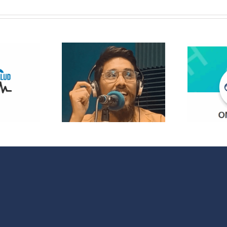
 Radio
lanza
opolitas:
 nuevo
¿Quieres
acio que
participar en
 cultura y
OMC Radio?
 sociales
 España y
noamérica