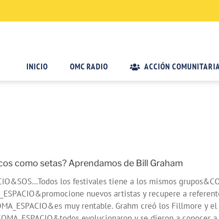
INICIO
OMC RADIO
ACCIÓN COMUNITARI
icos como setas? Aprendamos de Bill Graham
OS…Todos los festivales tiene a los mismos grupos&CO
_ESPACIO&promocione nuevos artistas y recupere a referente
SPACIO&es muy rentable. Grahm creó los Fillmore y el Wi
&COMA_ESPACIO&todos evolucionaron y se dieron a conocer a 