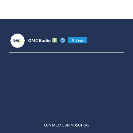
entre
España y
Latinoaméri
OMC Radio
Seguir
OMC Radio
@omc_radio
·
26 Feb
He publicado un episodio en
@ivoox
:
"Cuña de radio del IES Villaverde
#podcast
1
2
Twitter
Cargar más
CONTACTA CON NOSOTRAS