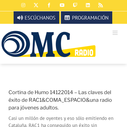
Saltar
Instagram
X
Facebook
YouTube
Twitch
LinkedIn
Rss
al
contenido
ESCÚCHANOS
PROGRAMACIÓN
Cortina de Humo 14122014 – Las claves del
éxito de RAC1&COMA_ESPACIO&una radio
para jóvenes adultos.
Casi un millón de oyentes y eso sólo emitiendo en
Cataluña. RAC1 ha conseguido un éxito sin