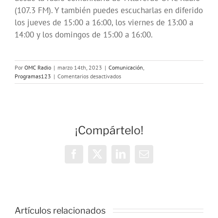
(107.3 FM). Y también puedes escucharlas en diferido
los jueves de 15:00 a 16:00, los viernes de 13:00 a
14:00 y los domingos de 15:00 a 16:00.
Por
OMC Radio
|
marzo 14th, 2023
|
Comunicación
,
en
Programas123
|
Comentarios desactivados
Con
Mayor
Voz:
Elecciones
a
¡Compártelo!
la
Comunidad
de
Madrid
Facebook
X
LinkedIn
Correo
electrónico
OMC Radio
Artículos relacionados