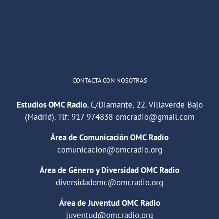
"Cuña de radio del IES Villaverde
#podcast
1
2
Twitter
Cargar más
CONTACTA CON NOSOTRAS
Estudios OMC Radio.
C/Diamante, 22. Villaverde Bajo
(Madrid). Tlf:
917 974838
omcradio@gmail.com
Área de Comunicación OMC Radio
comunicacion@omcradio.org
Área de Género y Diversidad OMC Radio
diversidadomc@omcradio.org
Área de Juventud OMC Radio
juventud@omcradio.org