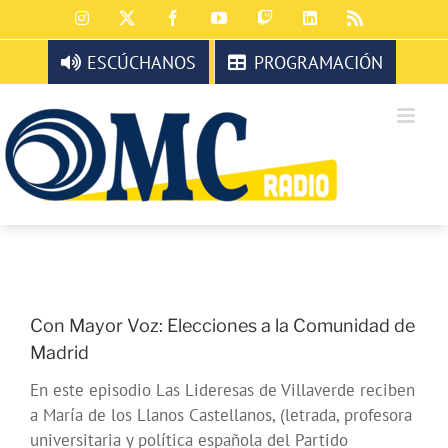
Saltar
Instagram
X
Facebook
YouTube
Twitch
LinkedIn
Rss
al
contenido
ESCÚCHANOS
PROGRAMACIÓN
Con Mayor Voz: Elecciones a la Comunidad de
Madrid
En este episodio Las Lideresas de Villaverde reciben
a María de los Llanos Castellanos, (letrada, profesora
universitaria y política española del Partido