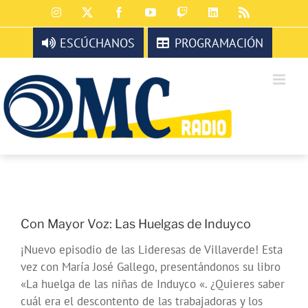
Saltar
Instagram
X
Facebook
YouTube
Twitch
LinkedIn
Rss
al
contenido
ESCÚCHANOS
PROGRAMACIÓN
Con Mayor Voz: Las Huelgas de Induyco
¡Nuevo episodio de las Lideresas de Villaverde! Esta
vez con María José Gallego, presentándonos su libro
«La huelga de las niñas de Induyco «. ¿Quieres saber
cuál era el descontento de las trabajadoras y los