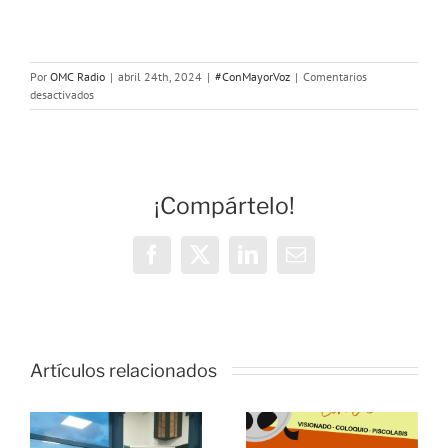
Por
OMC Radio
|
abril 24th, 2024
|
#ConMayorVoz
|
Comentarios
en
desactivados
Con
Mayor
Voz:
Las
Huelgas
¡Compártelo!
de
Induyco
Facebook
X
LinkedIn
Correo
electrónico
Artículos relacionados
Estreno del
o
documental
“Envejecer
Con Mayor