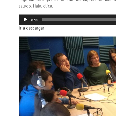
saludo. Hala, clica.
Reproductor
00:00
de
Ir a descargar
audio