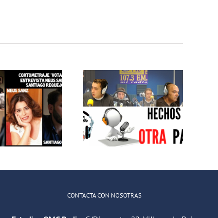
electrónico
MEJOR
IMPOSIBLE:
MEJOR
«Centro de
IMPOSIBLE:
Rehabilitación
«Hechos de
Laboral
otra pasta»
Villaverde: el
camino del
empleo»
CONTACTA CON NOSOTRAS