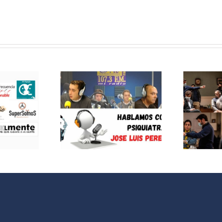
MEJOR
EJOR
IMPOSIBLE:
OSIBLE:
«Entrevista a
lamos con
Neus Sanz y
siquiatra
Santiago
sé Luis
Requejo:
z Iñigo»
cortometraje
«Votamos»