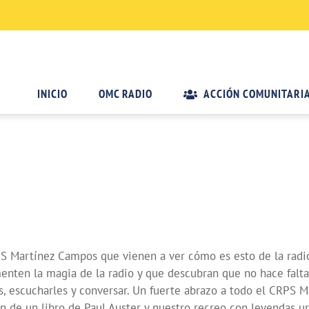
INICIO
OMC RADIO
ACCIÓN COMUNITARI
RPS Martínez Campos que vienen a ver cómo es esto de la ra
enten la magia de la radio y que descubran que no hace falta
es, escucharles y conversar. Un fuerte abrazo a todo el CRPS 
 de un libro de Paul Auster y nuestro recreo con leyendas ur