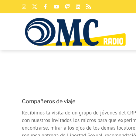
Saltar
Instagram
X
Facebook
YouTube
Twitch
LinkedIn
Rss
al
contenido
Compañeros de viaje
Recibimos la visita de un grupo de jóvenes del C
con nuestros invitados los micros para que experim
encontrarse, mirar a los ojos de los demás locutor
segunda entrega de Libertad Sexual, recomendación