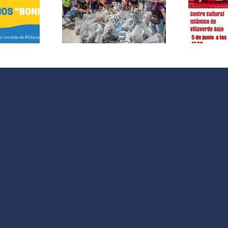
averde se
H
Fiesta de fin de
e Contra
c
Ramadán
Plástico