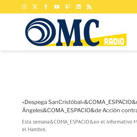
Saltar
Instagram
X
Facebook
YouTube
Twitch
LinkedIn
Rss
al
contenido
«Despega SanCristóbal»&COMA_ESPACIO&un pr
Ángeles&COMA_ESPACIO&de Acción contra
Esta semana&COMA_ESPACIO&en el Informativo Más
el Hambre.