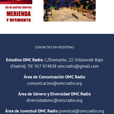
az deporte en
omunidad con
SK Bars
CONTACTA CON NOSOTRAS
Estudios OMC Radio.
C/Diamante, 22. Villaverde Bajo
(Madrid). Tlf:
917 974838
omcradio@gmail.com
Área de Comunicación OMC Radio
comunicacion@omcradio.org
Área de Género y Diversidad OMC Radio
diversidadomc@omcradio.org
Área de Juventud OMC Radio
juventud@omcradio.org