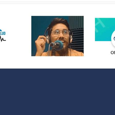
 Radio
lanza
opolitas:
 nuevo
¿Quieres
acio que
participar en
 cultura y
OMC Radio?
 sociales
 España y
noamérica