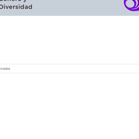
en
tivados
#CiudadVioleta:
Mayores
LGTBI