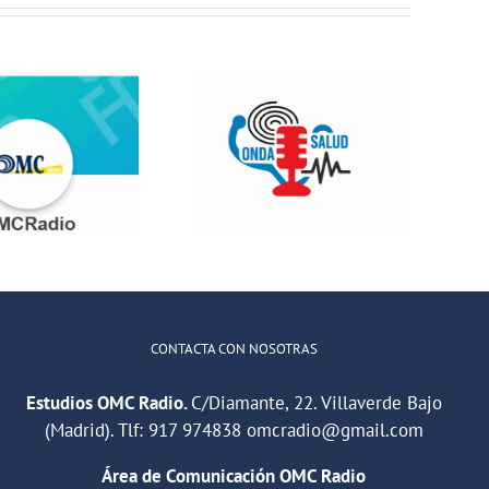
Jóvenes del
ONDA SALUD:
QuedaT hacen
Hablamos
radio hablando
sobre hábitos
de deportes,
saludables en
música y
la educación
relaciones
CONTACTA CON NOSOTRAS
Estudios OMC Radio.
C/Diamante, 22. Villaverde Bajo
(Madrid). Tlf:
917 974838
omcradio@gmail.com
Área de Comunicación OMC Radio