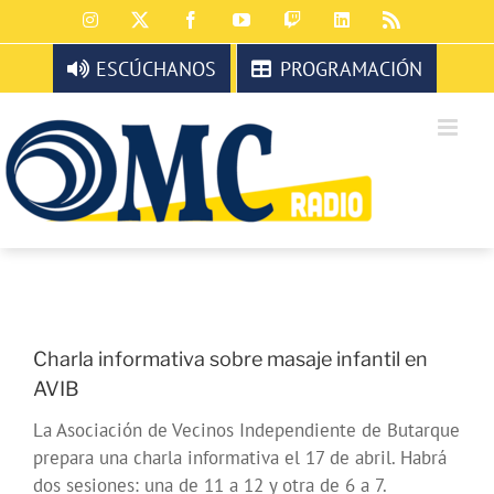
Saltar
Instagram
X
Facebook
YouTube
Twitch
LinkedIn
Rss
al
contenido
ESCÚCHANOS
PROGRAMACIÓN
Charla informativa sobre masaje infantil en
AVIB
La Asociación de Vecinos Independiente de Butarque
prepara una charla informativa el 17 de abril. Habrá
dos sesiones: una de 11 a 12 y otra de 6 a 7.