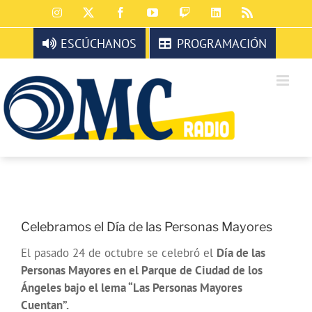
Saltar
Instagram
X
Facebook
YouTube
Twitch
LinkedIn
Rss
al
contenido
ESCÚCHANOS
PROGRAMACIÓN
Celebramos el Día de las Personas Mayores
El pasado 24 de octubre se celebró el
Día de las
Personas Mayores en el Parque de Ciudad de los
Ángeles bajo el lema “Las Personas Mayores
Cuentan”.