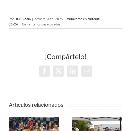
Por
OMC Radio
|
octubre 30th, 2025
|
Villaverde en sintonía
en
25/26
|
Comentarios desactivados
Celebramos
el
Día
de
las
¡Compártelo!
Personas
Mayores
Facebook
X
LinkedIn
Correo
electrónico
Artículos relacionados
cional:
ENCUENTR