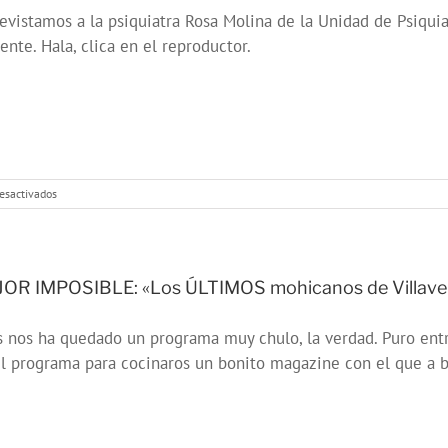
evistamos a la psiquiatra Rosa Molina de la Unidad de Psiqui
ente. Hala, clica en el reproductor.
en
esactivados
MEJOR
IMPOSIBLE:
«Psiquiatras
SIN
batas»
OR IMPOSIBLE: «Los ÚLTIMOS mohicanos de Villave
 nos ha quedado un programa muy chulo, la verdad. Puro ent
l programa para cocinaros un bonito magazine con el que a bu