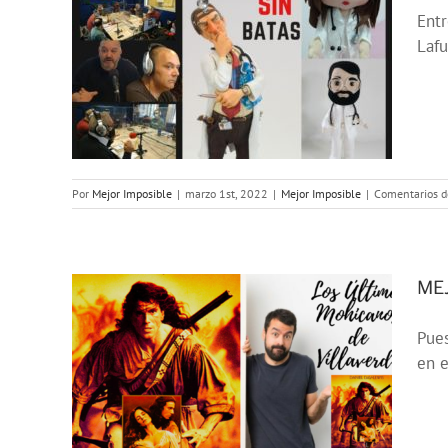
Entr
Lafu
E:
tas»
Por
Mejor Imposible
|
marzo 1st, 2022
|
Mejor Imposible
|
Comentarios d
MEJ
Pues
E:
en e