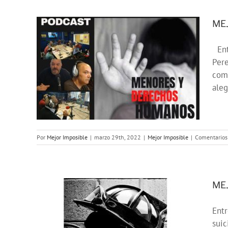
ME
Ent
E:
Per
comp
OS»
aleg
Por
Mejor Imposible
|
marzo 29th, 2022
|
Mejor Imposible
|
Comentarios
MEJ
Entr
E:
suic