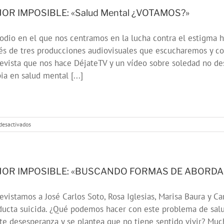
es
Confiar
OR IMPOSIBLE: «Salud Mental ¿VOTAMOS?»
odio en el que nos centramos en la lucha contra el estigma 
és de tres producciones audiovisuales que escucharemos y c
evista que nos hace DéjateTV y un vídeo sobre soledad no de
ia en salud mental [...]
en
desactivados
MEJOR
IMPOSIBLE:
«Salud
Mental
¿VOTAMOS?»
JOR IMPOSIBLE: «BUSCANDO FORMAS DE ABORDA
evistamos a José Carlos Soto, Rosa Iglesias, Marisa Baura y C
ducta suicida. ¿Qué podemos hacer con este problema de sal
te desesperanza y se plantea que no tiene sentido vivir? Mu