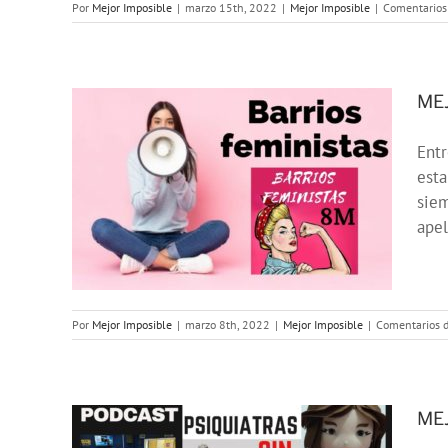
Por
Mejor Imposible
|
marzo 15th, 2022
|
Mejor Imposible
|
Comentarios
MEJ
Entr
est
E:
siem
as»
apel
Por
Mejor Imposible
|
marzo 8th, 2022
|
Mejor Imposible
|
Comentarios d
MEJ