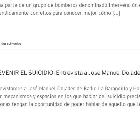
a parte de un grupo de bomberos denominado Intervención e
endidamente con ellos para conocer mejor cómo [...]
en
 desactivados
MEJOR
IMPOSIBLE:
«Prevención
del
Suicidio
VENIR EL SUICIDIO: Entrevista a José Manuel Dolade
en
Cuerpos
evistamos a José Manuel Dolader de Radio La Barandilla y Ho
Policiales
y
r mecanismos y espacios en los que hablar del suicidio prec
de
onas tengan la oportunidad de poder hablar de aquello que les 
Emergencias»