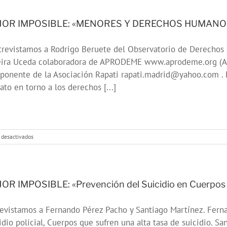
«Vidas
Saludables»
JOR IMPOSIBLE: «MENORES Y DERECHOS HUMANO
revistamos a Rodrigo Beruete del Observatorio de Derechos
eira Uceda colaboradora de APRODEME www.aprodeme.org (Aso
onente de la Asociación Rapati rapati.madrid@yahoo.com . E
ato en torno a los derechos [...]
en
 desactivados
MEJOR
IMPOSIBLE:
«MENORES
Y
DERECHOS
OR IMPOSIBLE: «Prevención del Suicidio en Cuerpos P
HUMANOS»
evistamos a Fernando Pérez Pacho y Santiago Martínez. Ferna
idio policial, Cuerpos que sufren una alta tasa de suicidio. 