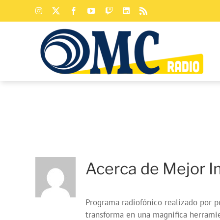
Saltar
Instagram
X
Facebook
YouTube
Twitch
LinkedIn
Rss
al
contenido
Acerca de
Mejor I
Programa radiofónico realizado por p
transforma en una magnifica herramie