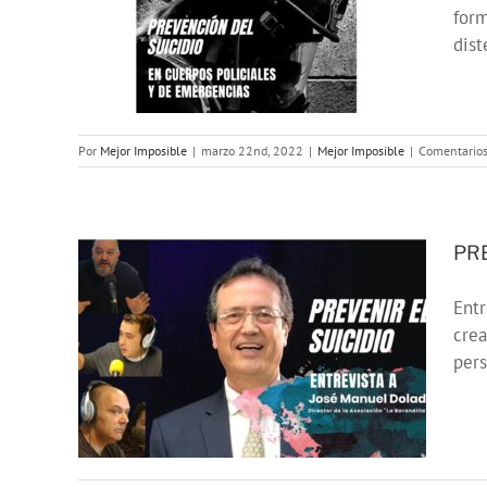
idio
form
es y
dist
»
Por
Mejor Imposible
|
marzo 22nd, 2022
|
Mejor Imposible
|
Comentarios
PRE
Entr
DIO:
crea
anuel
pers