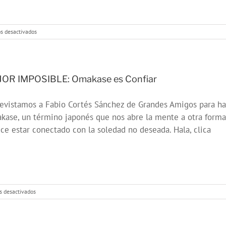
en
s desactivados
MEJOR
IMPOSIBLE:
«Los
ÚLTIMOS
mohicanos
OR IMPOSIBLE: Omakase es Confiar
de
Villaverde»
evistamos a Fabio Cortés Sánchez de Grandes Amigos para ha
ase, un término japonés que nos abre la mente a otra forma 
ce estar conectado con la soledad no deseada. Hala, clica
en
s desactivados
MEJOR
IMPOSIBLE:
Omakase