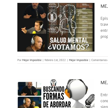
MEJ
Epis
E:
trav
entr
prop
Por
Mejor Imposible
|
febrero 1st, 2022
|
Mejor Imposible
|
Comentarios 
ME
Entr
E:
con
MAS
sien