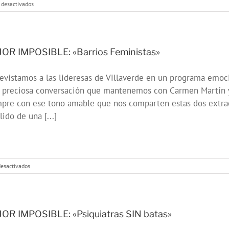
en
 desactivados
PREVENIR
EL
SUICIDIO:
Entrevista
a
OR IMPOSIBLE: «Barrios Feministas»
José
Manuel
evistamos a las lideresas de Villaverde en un programa emoc
Dolader
a preciosa conversación que mantenemos con Carmen Martín 
pre con ese tono amable que nos comparten estas dos extrao
lido de una [...]
en
esactivados
MEJOR
IMPOSIBLE:
«Barrios
Feministas»
OR IMPOSIBLE: «Psiquiatras SIN batas»