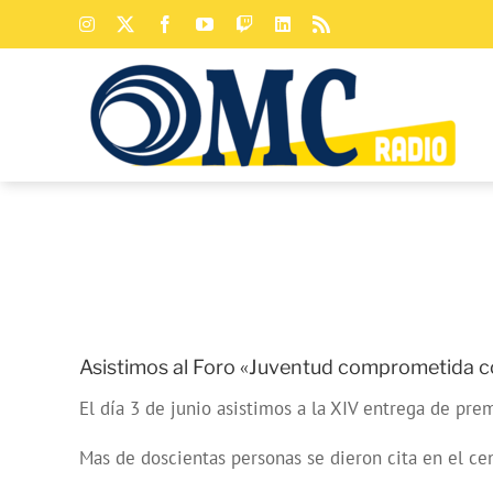
Saltar
Instagram
X
Facebook
YouTube
Twitch
LinkedIn
Rss
al
contenido
Asistimos al Foro «Juventud comprometida con
El día 3 de junio asistimos a la XIV entrega de pr
Mas de doscientas personas se dieron cita en el cen