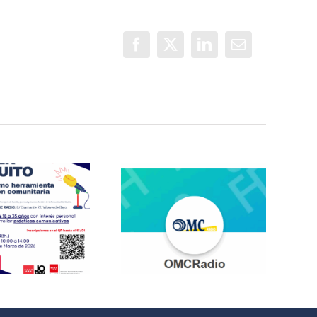
Facebook
X
LinkedIn
Correo
electrónico
Jóvenes del
QuedaT hacen
¿Quieres
radio hablando
participar en
de deportes,
OMC Radio?
música y
relaciones