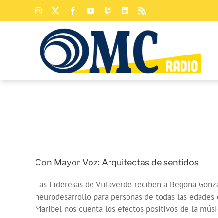
Saltar
Instagram
X
Facebook
YouTube
Twitch
LinkedIn
Rss
al
contenido
Con Mayor Voz: Arquitectas de sentidos
Las Lideresas de Viilaverde reciben a Begoña Gonz
neurodesarrollo para personas de todas las edades 
Maribel nos cuenta los efectos positivos de la mús