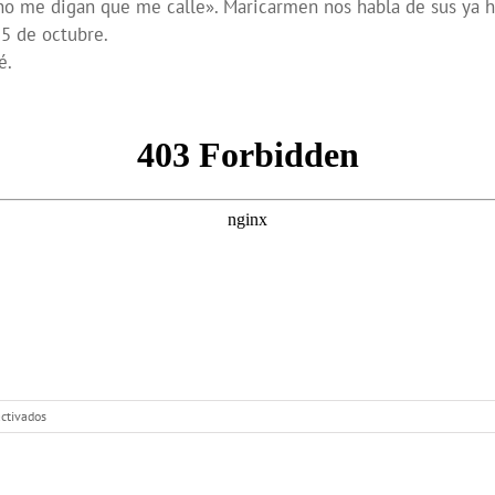
o me digan que me calle». Maricarmen nos habla de sus ya ha
15 de octubre.
é.
en
ctivados
Con
Mayor
Voz:
Arquitectas