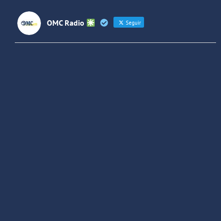
OMC Radio
Seguir
OMC Radio
@omc_radio
·
26 Feb
He publicado un episodio en
@ivoox
:
"Cuña de radio del IES Villaverde
#podcast
1
2
Twitter
Cargar más