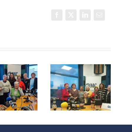
Facebook
X
LinkedIn
Correo
electrónico
Un objetivo
común: la
Con Mayor
vuelta de
Voz: El Adiós
vacaciones de
las Lideresas
de Villaverde