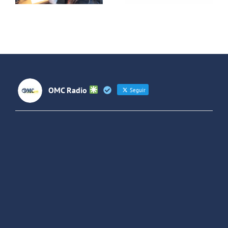
adolescente
sociales
entre
España y
Latinoaméri
OMC Radio
Seguir
OMC Radio
@omc_radio
·
26 Feb
He publicado un episodio en
@ivoox
:
"Cuña de radio del IES Villaverde
#podcast
1
2
Twitter
Cargar más