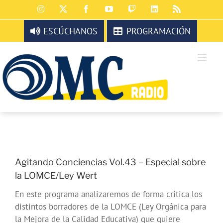
Saltar
Instagram
X
Facebook
YouTube
Twitch
LinkedIn
Rss
al
contenido
ESCÚCHANOS
PROGRAMACIÓN
Agitando Conciencias Vol.43 – Especial sobre
la LOMCE/Ley Wert
En este programa analizaremos de forma crítica los
distintos borradores de la LOMCE (Ley Orgánica para
la Mejora de la Calidad Educativa) que quiere