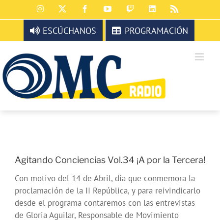
Saltar
Instagram
X
Facebook
YouTube
Twitch
LinkedIn
Rss
al
contenido
ESCÚCHANOS
PROGRAMACIÓN
Agitando Conciencias Vol.34 ¡A por la Tercera!
Con motivo del 14 de Abril, día que conmemora la
proclamación de la II República, y para reivindicarlo
desde el programa contaremos con las entrevistas
de Gloria Aguilar, Responsable de Movimiento