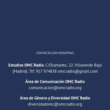
OMC Radio
@omc_radio
·
26 Feb
He publicado un episodio en
@ivoox
:
"Cuña de radio del IES Villaverde
#podcast
1
2
Twitter
Cargar más
CONTACTA CON NOSOTRAS
Estudios OMC Radio.
C/Diamante, 22. Villaverde Bajo
(Madrid). Tlf:
917 974838
omcradio@gmail.com
Área de Comunicación OMC Radio
comunicacion@omcradio.org
Área de Género y Diversidad OMC Radio
diversidadomc@omcradio.org