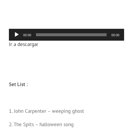
Reproductor
00:00
00:00
de
Ir a descargar
audio
Set List :
1. John Carpenter – weeping ghost
2. The Spits – halloween song