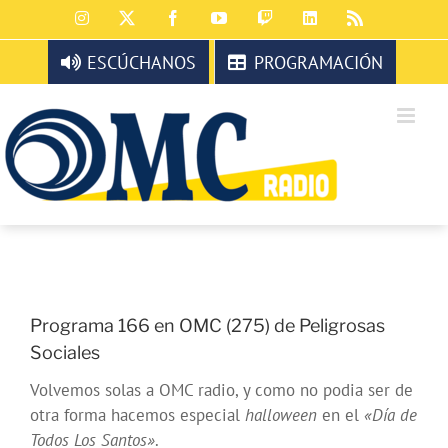
Saltar
Instagram
X
Facebook
YouTube
Twitch
LinkedIn
Rss
al
contenido
ESCÚCHANOS
PROGRAMACIÓN
Programa 166 en OMC (275) de Peligrosas
Sociales
Volvemos solas a OMC radio, y como no podia ser de
otra forma hacemos especial
halloween
en el
«Día de
Todos Los Santos»
.