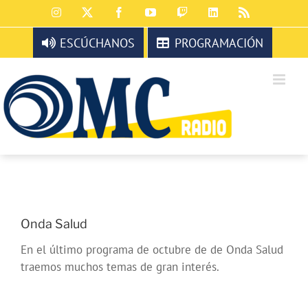
Saltar
Instagram
X
Facebook
YouTube
Twitch
LinkedIn
Rss
al
contenido
ESCÚCHANOS
PROGRAMACIÓN
Onda Salud
En el último programa de octubre de de Onda Salud
traemos muchos temas de gran interés.