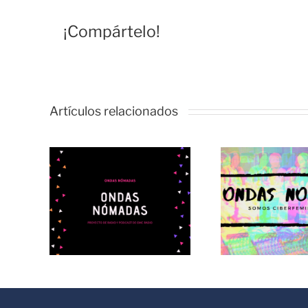
¡Compártelo!
Artículos relacionados
madas:
@ond
@ondasnomadas:
o
Ondas Brujas
da
Desin