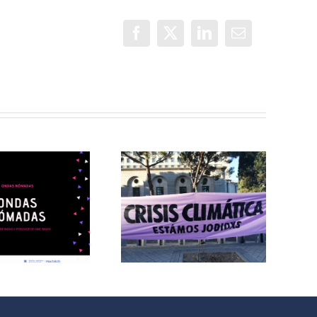
Facebook
X
LinkedIn
Correo
electrónico
@ondasnomadas:
Crisis
@ondasnomadas:
Climática y
Orgullo
Acciones en
Nómada
Madrid