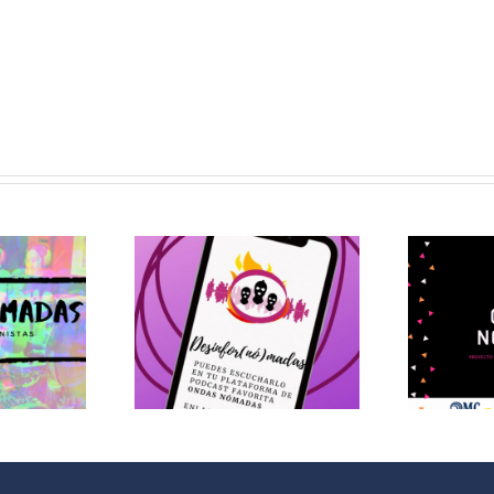
asnomadas:
@ondasnomadas:
02
Nómadas en
for(nó)madas
Cuarentena