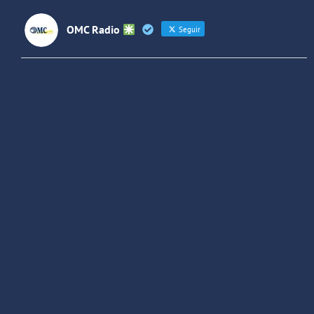
OMC Radio
Seguir
OMC Radio
@omc_radio
·
26 Feb
He publicado un episodio en
@ivoox
:
"Cuña de radio del IES Villaverde
#podcast
1
2
Twitter
Cargar más