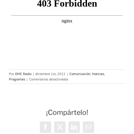
Por
OMC Radio
|
diciembre 1st, 2022
|
Comunicación
,
Noticias
,
en
Programas
|
Comentarios desactivados
1
de
diciembre
Día
Mundial
¡Compártelo!
del
Sida
Facebook
X
LinkedIn
Correo