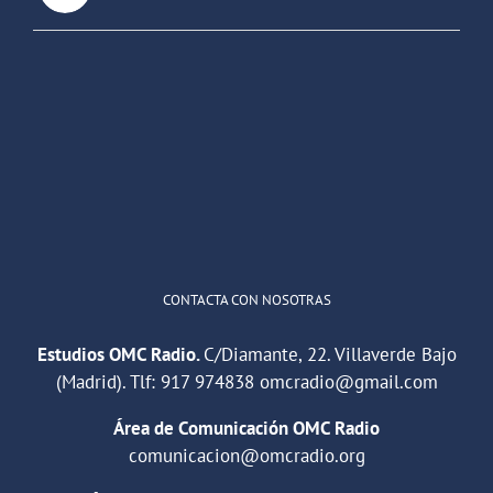
OMC Radio
@omc_radio
·
26 Feb
He publicado un episodio en
@ivoox
:
"Cuña de radio del IES Villaverde
#podcast
1
2
Twitter
Cargar más
CONTACTA CON NOSOTRAS
Estudios OMC Radio.
C/Diamante, 22. Villaverde Bajo
(Madrid). Tlf:
917 974838
omcradio@gmail.com
Área de Comunicación OMC Radio
comunicacion@omcradio.org