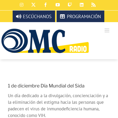
Saltar
Instagram
X
Facebook
YouTube
Twitch
LinkedIn
Rss
al
contenido
ESCÚCHANOS
PROGRAMACIÓN
1 de diciembre Día Mundial del Sida
Un día dedicado a la divulgación, concienciación y a
la eliminación del estigma hacia las personas que
padecen el virus de inmunodeficiencia humana,
conocido como VIH.